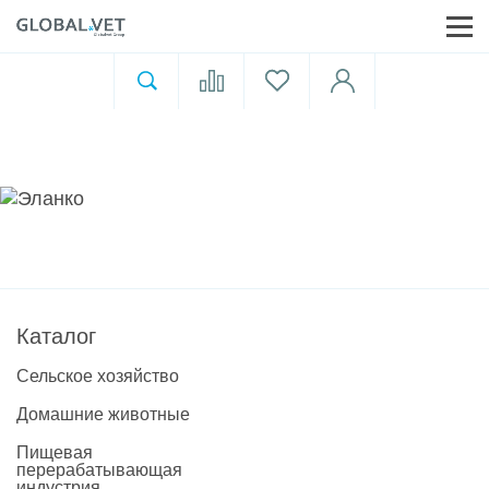
Ветеринарная аптека
Москва
Для пищевой индустрии
Домашние животные
Домой
Каталог
Каталог
Сельское хозяйство
Домашние животные
Акции
Пищевая
перерабатывающая
индустрия