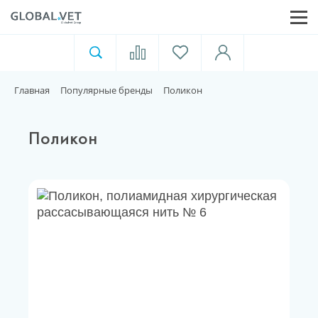
Ветеринарная аптека
Москва
Главная
Популярные бренды
Поликон
Для пищевой индустрии
Поликон
Домашние животные
Домой
Каталог
Акции