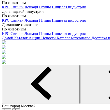
По животным
КРС
Свиньи
Лошади
Птицы
Пищевая индустрия
Для пищевой индустрии
По животным
КРС
Свиньи
Лошади
Птицы
Пищевая индустрия
Домашние животные
По животным
КРС
Свиньи
Лошади
Птицы
Пищевая индустрия
Домой
Каталог
Акции
Новости
Каталог материалов
Доставка 
Ваш город
Москва
?