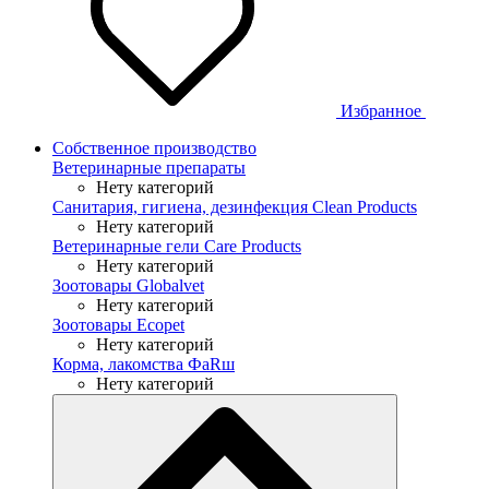
Избранное
Собственное производство
Ветеринарные препараты
Нету категорий
Санитария, гигиена, дезинфекция Clean Products
Нету категорий
Ветеринарные гели Care Products
Нету категорий
Зоотовары Globalvet
Нету категорий
Зоотовары Ecopet
Нету категорий
Корма, лакомства ФaRш
Нету категорий