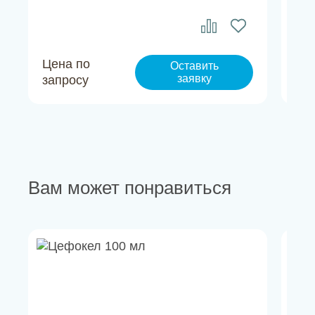
Цена по
Це
Оставить
заявку
запросу
за
Вам может понравиться