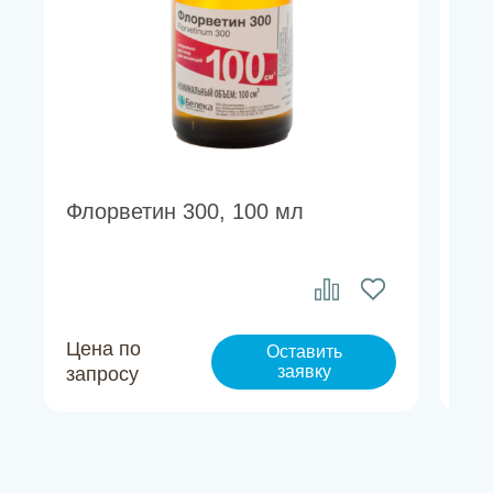
Флорветин 300, 100 мл
Фл
Цена по
Це
Оставить
заявку
запросу
за