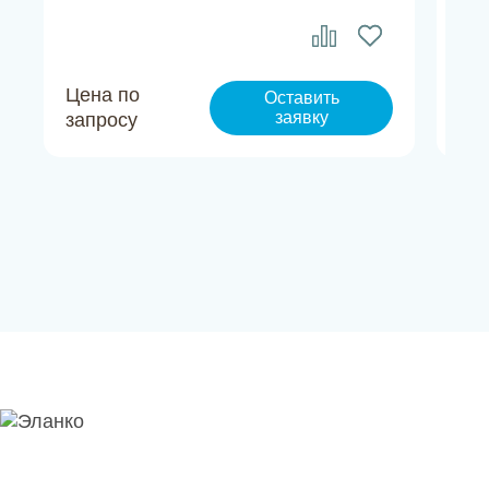
Цена по
Це
Оставить
заявку
запросу
за