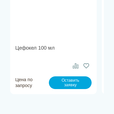
Цефокел 100 мл
Ти
Цена по
Це
Оставить
заявку
запросу
за