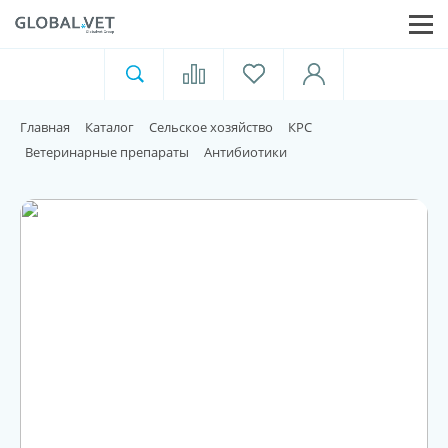
Ветеринарная аптека
Москва
Главная
Каталог
Сельское хозяйство
КРС
Для пищевой индустрии
Ветеринарные препараты
Антибиотики
Домашние животные
Домой
Каталог
Акции