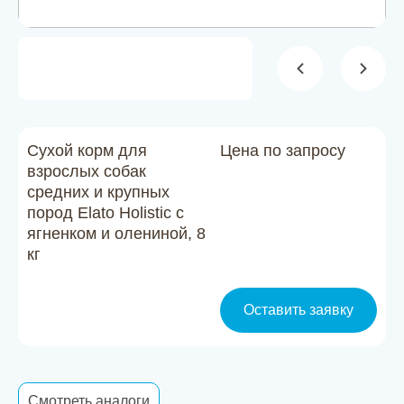
Новости
Каталог материалов
Доставка и оплата
Контакты
Сухой корм для
Цена по запросу
взрослых собак
средних и крупных
О компании
пород Elato Holistic с
ягненком и олениной, 8
Стать партнером
кг
Оставить заявку
Смотреть аналоги