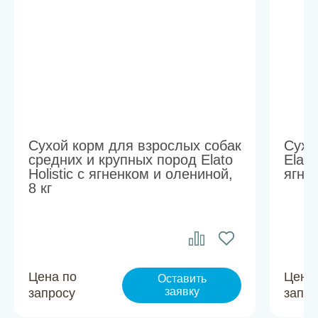
Сухой корм для взрослых собак
Сухо
средних и крупных пород Elato
Elato
Holistic с ягненком и олениной,
ягне
8 кг
Цена по
Цена
Оставить
заявку
запросу
запро