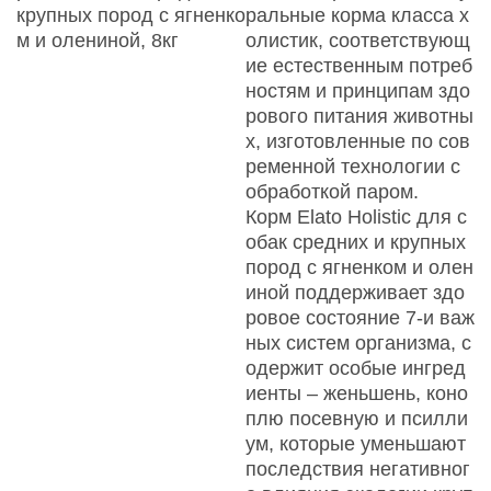
крупных пород с ягненко
ральные корма класса х
м и олениной, 8кг
олистик, соответствующ
ие естественным потреб
ностям и принципам здо
рового питания животны
х, изготовленные по сов
ременной технологии с
обработкой паром.
Корм Elato Holistic для с
обак средних и крупных
пород с ягненком и олен
иной поддерживает здо
ровое состояние 7-и важ
ных систем организма, с
одержит особые ингред
иенты – женьшень, коно
плю посевную и псилли
ум, которые уменьшают
последствия негативног