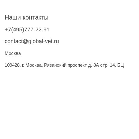
Наши контакты
+7(495)777-22-91
contact@global-vet.ru
Москва
109428, г. Москва, Рязанский проспект д. 8А стр. 14, БЦ
""Рязанский""
Склад: 109429, г. Москва, 2-й Капотнинский пр-д, д.2, стр. 2
Подписывайтесь на обновления
Я согласен(а) на
рассылку