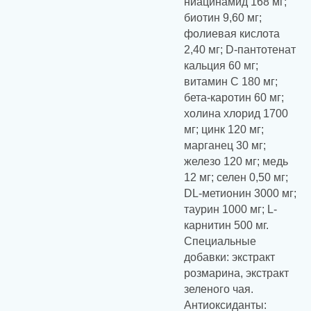
ниацинамид 168 мг;
биотин 9,60 мг;
фолиевая кислота
2,40 мг; D-пантотенат
кальция 60 мг;
витамин С 180 мг;
бета-каротин 60 мг;
холина хлорид 1700
мг; цинк 120 мг;
марганец 30 мг;
железо 120 мг; медь
12 мг; селен 0,50 мг;
DL-метионин 3000 мг;
таурин 1000 мг; L-
карнитин 500 мг.
Специальные
добавки: экстракт
розмарина, экстракт
зеленого чая.
Антиоксиданты: