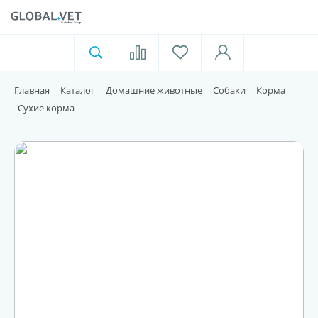
Ветеринарная аптека
Москва
Главная
Каталог
Домашние животные
Собаки
Корма
Для пищевой индустрии
Сухие корма
Домашние животные
Домой
Каталог
Акции