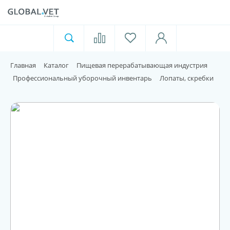
Ветеринарная аптека
Москва
Главная
Каталог
Пищевая перерабатывающая индустрия
Для пищевой индустрии
Профессиональный уборочный инвентарь
Лопаты, скребки
Домашние животные
Домой
Каталог
Акции