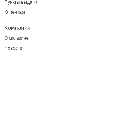
Пункты выдачи
Клиентам
Компания
О магазине
Новости
Контакты
Наши контакты
+7(495)777-22-91
contact@global-vet.ru
Москва
109428, г. Москва, Рязанский проспект д. 8А стр. 14, БЦ
""Рязанский""