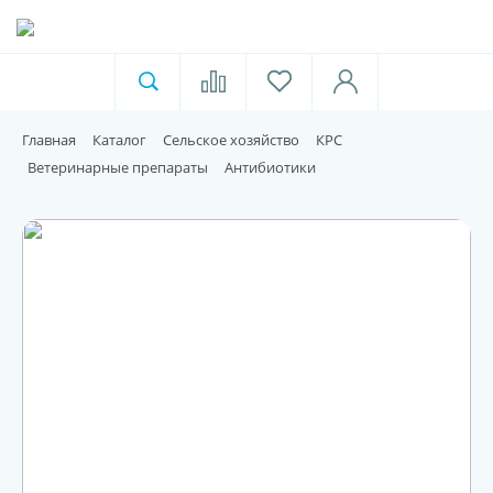
Ветеринарная аптека
Москва
Главная
Каталог
Сельское хозяйство
КРС
Для пищевой индустрии
Ветеринарные препараты
Антибиотики
Домашние животные
Домой
Каталог
Акции