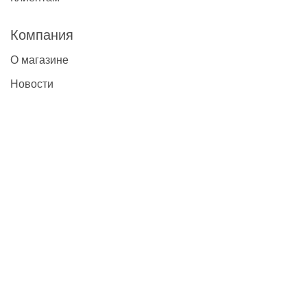
Компания
О магазине
Новости
Контакты
Наши контакты
+7(495)777-22-91
contact@global-vet.ru
Москва
109428, г. Москва, Рязанский проспект д. 8А стр. 14, БЦ
""Рязанский""
Склад: 109429, г. Москва, 2-й Капотнинский пр-д, д.2, стр. 2