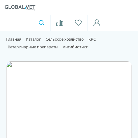
Ветеринарная аптека
Москва
Главная
Каталог
Сельское хозяйство
КРС
Для пищевой индустрии
Ветеринарные препараты
Антибиотики
Домашние животные
Домой
Каталог
Акции