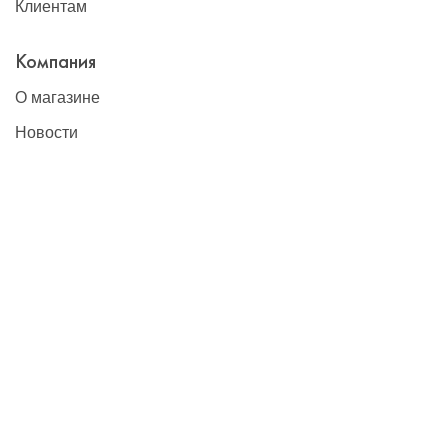
Клиентам
Компания
О магазине
Новости
Контакты
Наши контакты
+7(495)777-22-91
contact@global-vet.ru
Москва
109428, г. Москва, Рязанский проспект д. 8А стр. 14, БЦ
""Рязанский""
Склад: 109429, г. Москва, 2-й Капотнинский пр-д, д.2, стр. 2