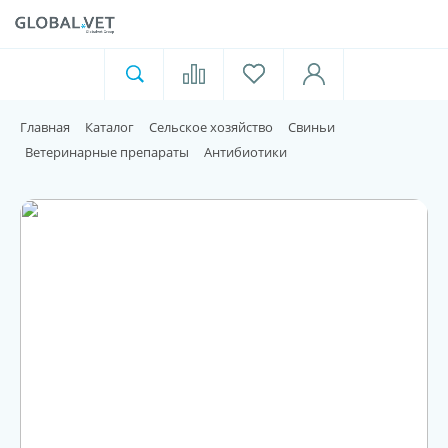
Ветеринарная аптека
Москва
Главная
Каталог
Сельское хозяйство
Свиньи
Для пищевой индустрии
Ветеринарные препараты
Антибиотики
Домашние животные
Домой
Каталог
Акции