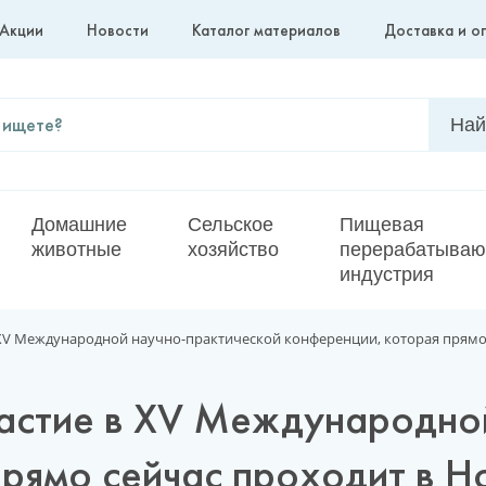
Акции
Новости
Каталог материалов
Доставка и о
Домашние
Сельское
Пищевая
животные
хозяйство
перерабатыва
индустрия
 XV Международной научно-практической конференции, которая прямо 
частие в XV Международно
рямо сейчас проходит в Н